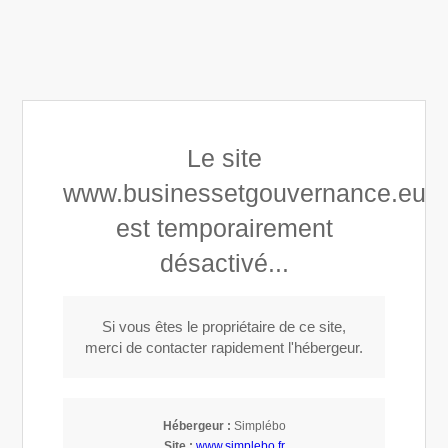
Business & Gouvernance
Appeler
Localisation
Le site
www.businessetgouvernance.eu
Financement de Scale-up et PME
est temporairement
innovantes
désactivé...
Basés à Paris et au Mans,
Si vous êtes le propriétaire de ce site,
merci de contacter rapidement l'hébergeur.
nous vous accompagnons
pour concrétiser tous vos
Hébergeur :
Simplébo
Site :
www.simplebo.fr