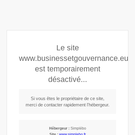
Business & Gouvernance
Appeler
Localisation
Le site
www.businessetgouvernance.eu
est temporairement
L'investissement dans les PME à Paris 6
désactivé...
(75006)
Si vous êtes le propriétaire de ce site,
merci de contacter rapidement l'hébergeur.
Contacter Business &
Gouvernance, l'investissement
Hébergeur :
Simplébo
Site :
www.simplebo.fr