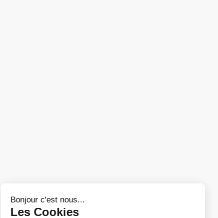
Business & Gouvernance
financement de start-up et
PME innovantes
Paris, Boulogne-Billancourt
(
92012
)