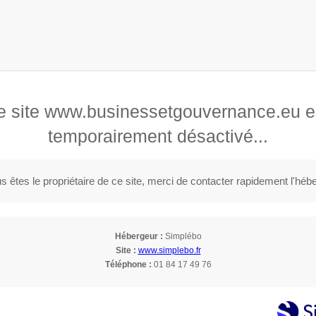
ernance
Accueil
Levée de fonds
Coa
vantes
e site www.businessetgouvernance.eu e
temporairement désactivé...
s êtes le propriétaire de ce site, merci de contacter rapidement l'héb
Hébergeur :
Simplébo
Site :
www.simplebo.fr
Téléphone :
01 84 17 49 76
L'investissement dans les PME à Paris 8 (75008)