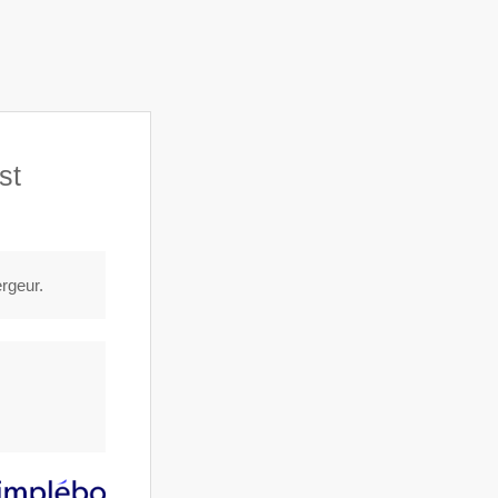
ching & accompagnement
Contact
st
ergeur.